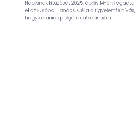
Napjának kitűzését 2025. április 14-én fogadta
el az Európai Tanács. Célja a figyelemfelhívás,
hogy az uniós polgárok utazásaikra
megfelelően felkészüljenek, s ezáltal
biztonságosabb legyen külföldi
tartózkodásuk. Minden május negyedik
péntekére esik ez a figyelemfelhívó esemény,
a nyáron megnövekedő külföldre utazásokra
tekintettel, így hangsúlyosabbá téve a
tájékozódás, felkészülés fontosságát.