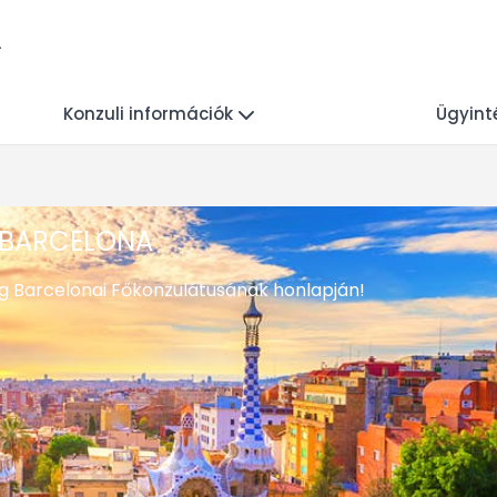
Konzuli információk
Ügyint
BARCELONA
g Barcelonai Főkonzulátusának honlapján!