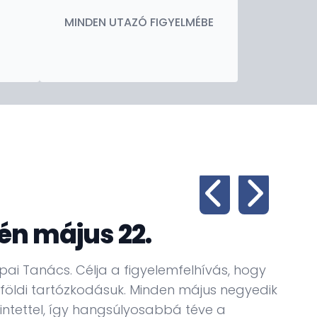
MINDEN UTAZÓ FIGYELMÉBE
dén május 22.
A 
ópai Tanács. Célja a figyelemfelhívás, hogy
Nagy 
lföldi tartózkodásuk. Minden május negyedik
szimf
intettel, így hangsúlyosabbá téve a