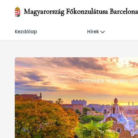
Magyarország Főkonzulátusa Barcelona
Kezdőlap
Hírek
Üdvözöljük Magyarorszá