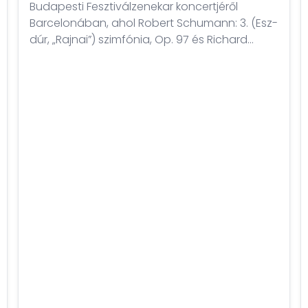
Budapesti Fesztiválzenekar koncertjéről
Barcelonában, ahol Robert Schumann: 3. (Esz-
dúr, „Rajnai”) szimfónia, Op. 97 és Richard
Wagner: A walkür – Wotan búcsúja és
tűzvarázs c. művei hangoznak fel. A műveket
Fischer Iván vezényli.