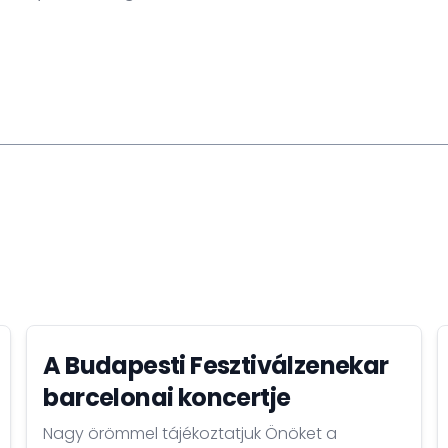
A Budapesti Fesztiválzenekar
barcelonai koncertje
Nagy örömmel tájékoztatjuk Önöket a