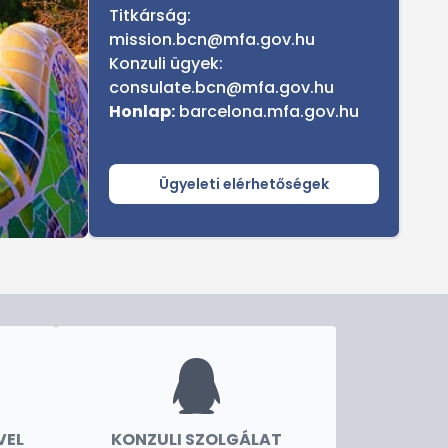
Titkárság:
mission.bcn@mfa.gov.hu
Konzuli ügyek:
consulate.bcn@mfa.gov.hu
Honlap:
barcelona.mfa.gov.hu
Ügyeleti elérhetőségek
VEL
KONZULI SZOLGÁLAT