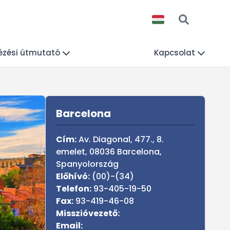
ézési útmutató
Kapcsolat
Sidebar
K
Barcelona
Cím:
Av. Diagonal, 477., 8.
emelet, 08036 Barcelona,
Spanyolország
Előhívó:
(00)-(34)
Telefon:
93-405-19-50
Fax:
93-419-46-08
Misszióvezető:
Email: