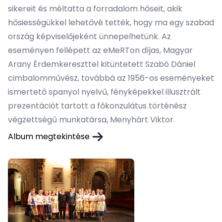
sikereit és méltatta a forradalom hőseit, akik
hősiességükkel lehetővé tették, hogy ma egy szabad
ország képviselőjeként ünnepelhetünk. Az
eseményen fellépett az eMeRTon díjas, Magyar
Arany Érdemkereszttel kitüntetett Szabó Dániel
cimbalomművész, továbbá az 1956-os eseményeket
ismertető spanyol nyelvű, fényképekkel illusztrált
prezentációt tartott a főkonzulátus történész
végzettségű munkatársa, Menyhárt Viktor.
Album megtekintése