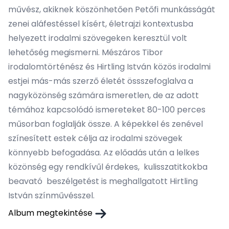
művész, akiknek köszönhetően Petőfi munkásságát
zenei aláfestéssel kísért, életrajzi kontextusba
helyezett irodalmi szövegeken keresztül volt
lehetőség megismerni. Mészáros Tibor
irodalomtörténész és Hirtling István közös irodalmi
estjei más-más szerző életét össszefoglalva a
nagyközönség számára ismeretlen, de az adott
témához kapcsolódó ismereteket 80-100 perces
műsorban foglalják össze. A képekkel és zenével
színesített estek célja az irodalmi szövegek
könnyebb befogadása. Az előadás után a lelkes
közönség egy rendkívűl érdekes, kulisszatitkokba
beavató beszélgetést is meghallgatott Hirtling
István színművésszel.
Album megtekintése