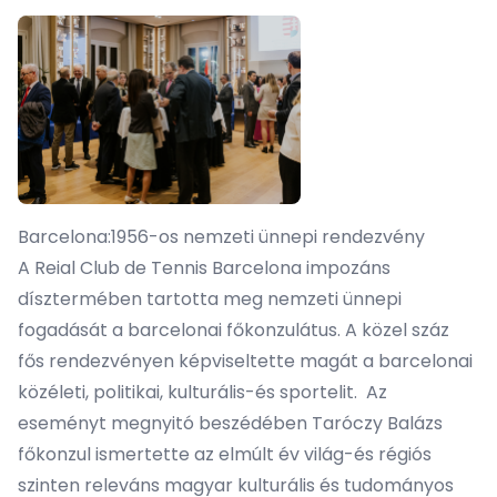
Barcelona:1956-os nemzeti ünnepi rendezvény
A Reial Club de Tennis Barcelona impozáns
dísztermében tartotta meg nemzeti ünnepi
fogadását a barcelonai főkonzulátus. A közel száz
fős rendezvényen képviseltette magát a barcelonai
közéleti, politikai, kulturális-és sportelit. Az
eseményt megnyitó beszédében Taróczy Balázs
főkonzul ismertette az elmúlt év világ-és régiós
szinten releváns magyar kulturális és tudományos