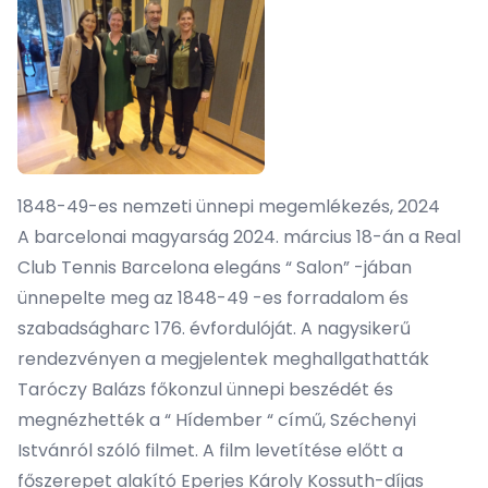
1848-49-es nemzeti ünnepi megemlékezés, 2024
A barcelonai magyarság 2024. március 18-án a Real
Club Tennis Barcelona elegáns “ Salon” -jában
ünnepelte meg az 1848-49 -es forradalom és
szabadságharc 176. évfordulóját. A nagysikerű
rendezvényen a megjelentek meghallgathatták
Taróczy Balázs főkonzul ünnepi beszédét és
megnézhették a “ Hídember “ című, Széchenyi
Istvánról szóló filmet. A film levetítése előtt a
főszerepet alakító Eperjes Károly Kossuth-díjas