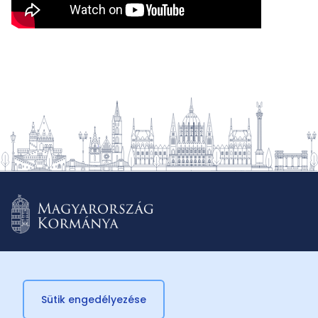
Sütik engedélyezése
© 2026 Külügyminisztérium