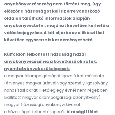
anyakönyvezése még nem történt meg, úgy
először a házasságot kell az erre vonatkozó
oldalon található információk alapján
anyakönyveztetni, majd ezt követően kérhető a
válás bejegyzése. A két eljárás az előkészítést
követően egyszerre is kezdeményezhető.
Külföldön felbontott házasság hazai
anyakönyvezéséhez a következő okiratok,
nyomtatványok szükségesek:
a magyar állampolgárságot igazoló irat másolata
(érvényes magyar útlevél vagy személyi igazolvány,
honosítási okirat, illetőleg egy évnél nem régebben
kiállított magyar állampolgársági bizonyítvány);
magyar házassági anyakönyvi kivonat;
a házasságot felbontó jogerős
bírósági ítélet