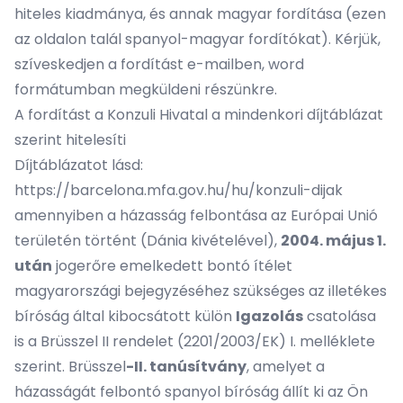
hiteles kiadmánya, és annak magyar fordítása (
ezen
az oldalon
talál spanyol-magyar fordítókat). Kérjük,
szíveskedjen a fordítást e-mailben, word
formátumban megküldeni részünkre.
A fordítást a Konzuli Hivatal a mindenkori díjtáblázat
szerint hitelesíti
Díjtáblázatot lásd:
https://barcelona.mfa.gov.hu/hu/konzuli-dijak
amennyiben a házasság felbontása az Európai Unió
területén történt (Dánia kivételével),
2004. május 1.
után
jogerőre emelkedett bontó ítélet
magyarországi bejegyzéséhez szükséges az illetékes
bíróság által kibocsátott külön
Igazolás
csatolása
is a Brüsszel II rendelet (2201/2003/EK) I. melléklete
szerint. Brüsszel
-II. tanúsítvány
, amelyet a
házasságát felbontó spanyol bíróság állít ki az Ön