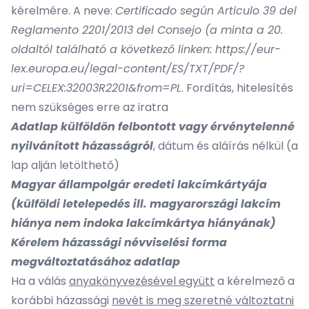
kérelmére. A neve:
Certificado según Articulo 39 del
Reglamento 2201/2013 del Consejo (a minta a 20.
oldaltól található a következő linken: https://eur-
lex.europa.eu/legal-content/ES/TXT/PDF/?
uri=CELEX:32003R2201&from=PL
. Fordítás, hitelesítés
nem szükséges erre az iratra
Adatlap külföldön felbontott vagy érvénytelenné
nyilvánított házasságról
, dátum és aláírás nélkül (a
lap alján letölthető)
Magyar állampolgár eredeti lakcímkártyája
(külföldi letelepedés ill. magyarországi lakcím
hiánya nem indoka lakcímkártya hiányának)
Kérelem házassági névviselési forma
megváltoztatásához adatlap
Ha a válás
anyakönyvezésével együtt
a kérelmező a
korábbi házassági
nevét is meg szeretné változtatni