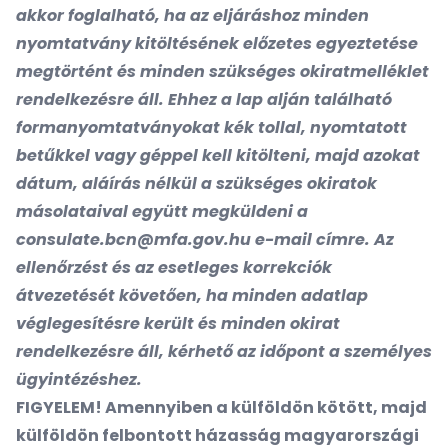
akkor foglalható, ha az eljáráshoz minden
nyomtatvány kitöltésének előzetes egyeztetése
megtörtént és minden szükséges okiratmelléklet
rendelkezésre áll. Ehhez a lap alján található
formanyomtatványokat kék tollal, nyomtatott
betűkkel vagy géppel kell kitölteni, majd azokat
dátum, aláírás nélkül a szükséges okiratok
másolataival együtt megküldeni a
consulate.bcn@mfa.gov.hu
e-mail címre. Az
ellenőrzést és az esetleges korrekciók
átvezetését követően, ha minden adatlap
véglegesítésre került és minden okirat
rendelkezésre áll, kérhető az időpont a személyes
ügyintézéshez.
FIGYELEM! Amennyiben a külföldön kötött, majd
külföldön felbontott házasság magyarországi