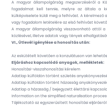
A magyar állampolgárság megszerzéséről a Közt
fogadalmat kell tennie, melyre az általa a ké
külképviselete küldi meg a felhívást. A kérelmez
vagy fogadalom letételére az első felhívást követő 
A magyar állampolgárság visszavonható attól a 
közlésével, illetve adatok vagy tények elhallgatás
VI., Útlevél igénylése a honosítás után:
Az eskütételt követően a konzulátuson van lehetős
Eljáráshoz kapcsolódó anyagok, mellékletek:
Honosítási-visszahonosítási kérelem
Adatlap külföldön történt születés anyakönyvezés
Adatlap külföldön történt házasság anyakönyvez
Adatlap a házasság / bejegyzett élettársi kapcs
Information on the simplified naturalisation proces
Tájékoztató az egyszerűsített honosítási eljárásról