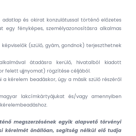
adatlap és okirat konzulátussal történő előzetes
at egy fényképes, személyazonosításra alkalmas
képviselők (szülő, gyám, gondnok) terjeszthetnek
kalmával átadásra kerülő, hivatalból kiadott
 felett ujjnyomat) rögzítése céljából.
ni a kérelem beadáskor, úgy a másik szülő részéről
 magyar lakcímkártyájukat és/vagy amennyiben
 a kérelembeadáshoz.
rténő megszerzésének egyik alapvető törvényi
i kérelmét önállóan, segítség nélkül elő tudja