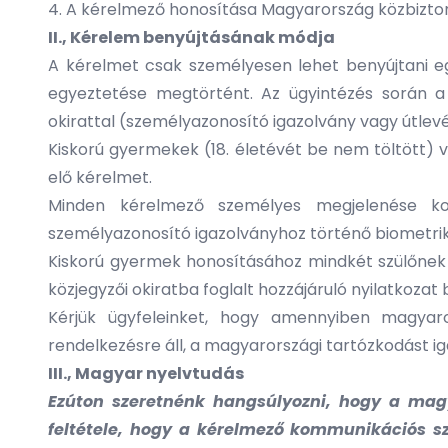
4. A kérelmező honosítása Magyarország közbizto
II., Kérelem benyújtásának módja
A kérelmet csak személyesen lehet benyújtani eg
egyeztetése megtörtént. Az ügyintézés során a
okirattal (személyazonosító igazolvány vagy útlevé
Kiskorú gyermekek (18. életévét be nem töltött)
elő kérelmet.
Minden kérelmező személyes megjelenése kort
személyazonosító igazolványhoz történő biometrikus
Kiskorú gyermek honosításához mindkét szülőnek ho
közjegyzői okiratba foglalt hozzájáruló nyilatkozat
Kérjük ügyfeleinket, hogy amennyiben magyar
rendelkezésre áll, a magyarországi tartózkodást i
III., Magyar nyelvtudás
Ezúton szeretnénk hangsúlyozni, hogy a magy
feltétele, hogy a kérelmező kommunikációs szi