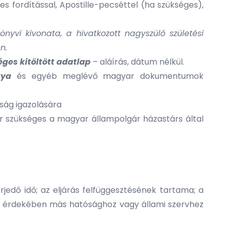
es fordítással, Apostille-pecséttel (ha szükséges),
nyvi kivonata, a hivatkozott nagyszülő születési
n.
es kitöltött adatlap
– aláírás, dátum nélkül.
tya
és egyéb meglévő magyar dokumentumok
ág igazolására
r szükséges a magyar állampolgár házastárs által
rjedő idő; az eljárás felfüggesztésének tartama; a
se érdekében más hatósághoz vagy állami szervhez