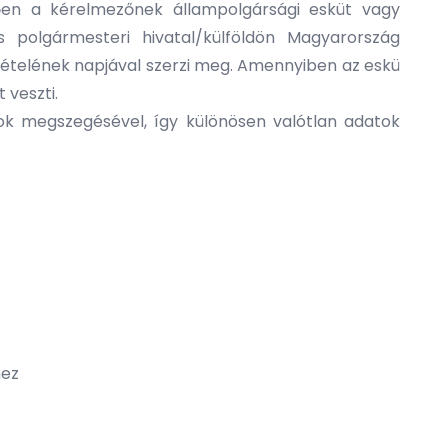
tően a kérelmezőnek állampolgársági esküt vagy
s polgármesteri hivatal/külföldön Magyarország
tételének napjával szerzi meg. Amennyiben az eskü
 veszti.
ok megszegésével, így különösen valótlan adatok
hez