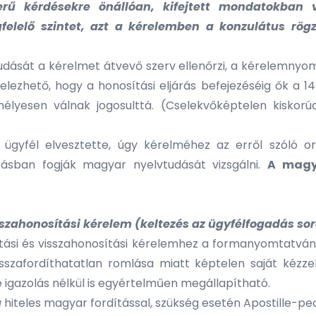
yszerű kérdésekre önállóan, kifejtett mondatokban
felelő szintet, azt a kérelemben a konzulátus rögz
dását a kérelmet átvevő szerv ellenőrzi, a kérelemnyom
elezhető, hogy a honosítási eljárás befejezéséig ők a 14
élyesen válnak jogosulttá. (Cselekvőképtelen kiskor
yfél elvesztette, úgy kérelméhez az erről szóló orvo
rásban fogják magyar nyelvtudását vizsgálni.
A magya
isszahonosítási kérelem (keltezés az ügyfélfogadás sor
tási és visszahonosítási kérelemhez a formanyomtatvány
isszafordíthatatlan romlása miatt képtelen saját kézzel
 igazolás nélkül is egyértelműen megállapítható.
a
hiteles magyar fordítással, szükség esetén Apostille-pe