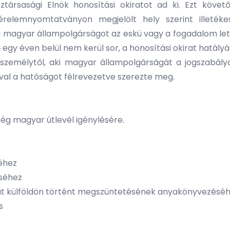
ársasági Elnök honosítási okiratot ad ki. Ezt köve
relemnyomtatványon megjelölt hely szerint illetéke
ő a magyar állampolgárságot az eskü vagy a fogadalom le
egy éven belül nem kerül sor, a honosítási okirat hatályát
személytől, aki magyar állampolgárságát a jogszabály
ával a hatóságot félrevezetve szerezte meg.
ég magyar útlevél igénylésére.
éhez
éséhez
olat külföldön történt megszüntetésének anyakönyvezésé
s