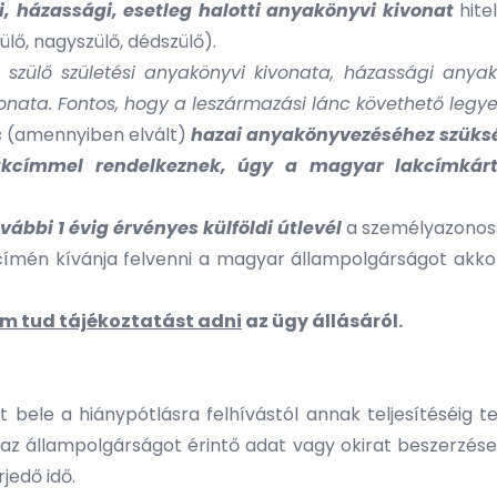
, házassági, esetleg halotti anyakönyvi kivonat
hitel
ülő, nagyszülő, dédszülő).
zülő születési anyakönyvi kivonata, házassági anyakö
nata. Fontos, hogy a leszármazási lánc követhető legye
s
(amennyiben elvált)
hazai anyakönyvezéséhez szükség
akcímmel rendelkeznek, úgy a magyar lakcímkár
bbi 1 évig érvényes külföldi útlevél
a személyazonoss
címén kívánja felvenni a magyar állampolgárságot akko
m tud tájékoztatást adni
az ügy állásáról.
ele a hiánypótlásra felhívástól annak teljesítéséig te
az állampolgárságot érintő adat vagy okirat beszerzé
jedő idő.