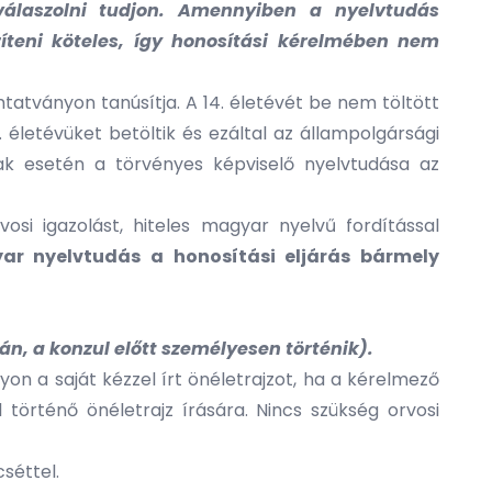
 válaszolni tudjon. Amennyiben a nyelvtudás
íteni köteles, így honosítási kérelmében nem
tatványon tanúsítja. A 14. életévét be nem töltött
. életévüket betöltik és ezáltal az állampolgársági
úak esetén a törvényes képviselő nyelvtudása az
si igazolást, hiteles magyar nyelvű fordítással
r nyelvtudás a honosítási eljárás bármely
án, a konzul előtt személyesen történik).
on a saját kézzel írt önéletrajzot, ha a kérelmező
 történő önéletrajz írására. Nincs szükség orvosi
cséttel.