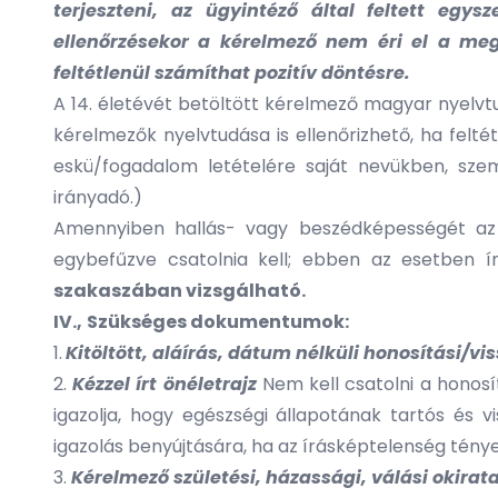
terjeszteni, az ügyintéző által feltett eg
ellenőrzésekor a kérelmező nem éri el a meg
feltétlenül számíthat pozitív döntésre.
A 14. életévét betöltött kérelmező magyar nyelvtu
kérelmezők nyelvtudása is ellenőrizhető, ha feltét
eskü/fogadalom letételére saját nevükben, szem
irányadó.)
Amennyiben hallás- vagy beszédképességét az üg
egybefűzve csatolnia kell; ebben az esetben í
szakaszában vizsgálható.
IV.,
Szükséges dokumentumok:
1.
Kitöltött, aláírás, dátum nélküli honosítási/v
2.
Kézzel írt önéletrajz
Nem kell csatolni a honosí
igazolja, hogy egészségi állapotának tartós és v
igazolás benyújtására, ha az írásképtelenség ténye
3.
Kérelmező születési, házassági, válási okirat