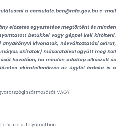
nzulátussal a
consulate.bcn@mfa.gov.hu
e-mail
ány előzetes egyeztetése megtörtént és minden
nyomtatott betűkkel vagy géppel kell kitölteni,
i anyakönyvi kivonatok, névváltoztatási okirat,
emélyes okiratok) másolataival együtt meg kell
etését követően, ha minden adatlap elkészült és
őzetes okiratellenőrzés az ügyfél érdeke is a
magyarországi származását VAGY
ljárás nincs folyamatban.