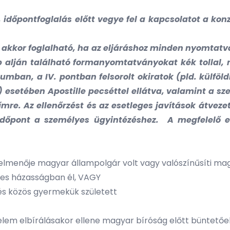
, időpontfoglalás előtt vegye fel a kapcsolatot a ko
 akkor foglalható, ha az eljáráshoz minden nyomtatv
p alján található formanyomtatványokat kék tollal, 
mban, a IV. pontban felsorolt okiratok (pld. külföld
 esetében Apostille pecséttel ellátva, valamint a sz
mre. Az ellenőrzést és az esetleges javítások átvez
időpont a személyes ügyintézéshez. A megfelelő el
 felmenője magyar állampolgár volt vagy valószínűsíti 
nyes házasságban él, VAGY
és közös gyermekük született
relem elbírálásakor ellene magyar bíróság előtt büntetőe