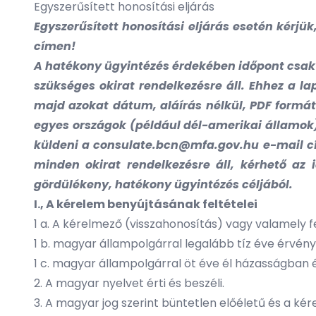
Egyszerűsített honosítási eljárás
Egyszerűsített honosítási eljárás esetén kérjük
címen!
A hatékony ügyintézés érdekében időpont csak
szükséges okirat rendelkezésre áll. Ehhez a la
majd azokat dátum, aláírás nélkül, PDF formátu
egyes országok (például dél-amerikai államok)
küldeni a
consulate.bcn@mfa.gov.hu
e-mail cí
minden okirat rendelkezésre áll, kérhető az 
gördülékeny, hatékony ügyintézés céljából.
I., A kérelem benyújtásának feltételei
1 a. A kérelmező (visszahonosítás) vagy valamely
1 b. magyar állampolgárral legalább tíz éve érvé
1 c. magyar állampolgárral öt éve él házasságban 
2. A magyar nyelvet érti és beszéli.
3. A magyar jog szerint büntetlen előéletű és a ké