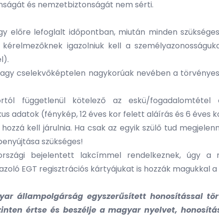
nságát és nemzetbiztonságát nem sérti.
y előre lefoglalt időpontban, miután minden szükséges 
 kérelmezőknek igazolniuk kell a személyazonosságuk
l).
 vagy cselekvőképtelen nagykorúak nevében a törvényes 
ól függetlenül kötelező az eskü/fogadalomtétel al
 adatok (fénykép, 12 éves kor felett aláírás és 6 éves kor
zzá kell járulnia. Ha csak az egyik szülő tud megjelen
 benyújtása szükséges!
országi bejelentett lakcímmel rendelkeznek, úgy a
gazoló EGT regisztrációs kártyájukat is hozzák magukkal
ar állampolgárság egyszerűsített honosítással tö
nten értse és beszélje a magyar nyelvet, honosítás