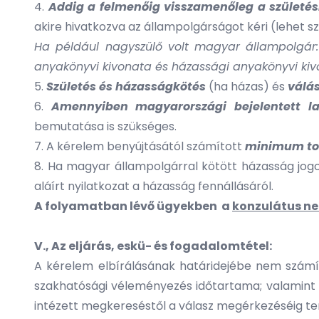
4.
Addig a felmenőig visszamenőleg a születési
akire hivatkozva az állampolgárságot kéri (lehet sz
Ha például nagyszülő volt magyar állampolgár: s
anyakönyvi kivonata és házassági anyakönyvi kivo
5.
Születés és házasságkötés
(ha házas) és
válá
6.
Amennyiben magyarországi bejelentett l
bemutatása is szükséges.
7. A kérelem benyújtásától számított
minimum tová
8. Ha magyar állampolgárral kötött házasság jog
aláírt nyilatkozat a házasság fennállásáról.
A folyamatban lévő ügyekben a
konzulátus ne
V., Az eljárás, eskü- és fogadalomtétel:
A kérelem elbírálásának határidejébe nem számít b
szakhatósági véleményezés időtartama; valamint 
intézett megkereséstől a válasz megérkezéséig ter