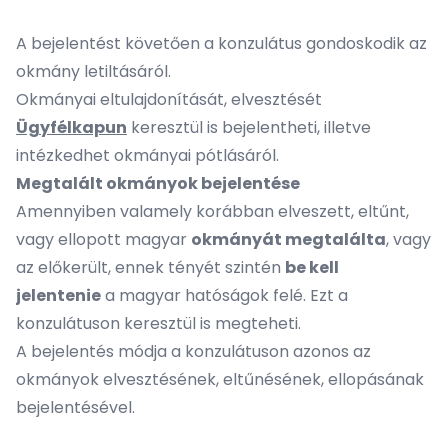
A bejelentést követően a konzulátus gondoskodik az
okmány letiltásáról.
Okmányai eltulajdonítását, elvesztését
Ügyfélkapun
keresztül is bejelentheti, illetve
intézkedhet okmányai pótlásáról.
Megtalált okmányok bejelentése
Amennyiben valamely korábban elveszett, eltűnt,
vagy ellopott magyar
okmányát megtalálta
, vagy
az előkerült, ennek tényét szintén
be kell
jelentenie
a magyar hatóságok felé. Ezt a
konzulátuson keresztül is megteheti.
A bejelentés módja a konzulátuson azonos az
okmányok elvesztésének, eltűnésének, ellopásának
bejelentésével.