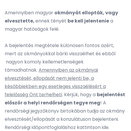
Amennyiben magyar
okmányát ellopták, vagy
elvesztette,
ennek tényét
be kell jelentenie
a
magyar hatóságok felé.
A bejelentés megtétele különösen fontos azért,
mert az okmányokkal bárki visszaélhet és ebből
nagyon komoly kellemetlenségek
támadhatnak.
Amennyiben az okmányai
elvesztését, ellopását nem jelenti be, a
későbbiekben egy esetleges visszaélésért a
felelősség Önt terhelheti
. Kérjük, hogy a
bejelentést
először a helyi rendőrségen tegye meg
! A
rendőrségi jegyzőkönyv birtokában tudja az okmány
elvesztését/ellopását a konzulátuson bejelenteni.
Rendőrségi időpontfoglaláshoz
kattintson ide
.