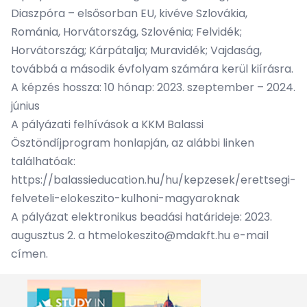
Diaszpóra – elsősorban EU, kivéve Szlovákia,
Románia, Horvátország, Szlovénia; Felvidék;
Horvátország; Kárpátalja; Muravidék; Vajdaság,
továbbá a második évfolyam számára kerül kiírásra.
A képzés hossza: 10 hónap: 2023. szeptember – 2024.
június
A pályázati felhívások a KKM Balassi
Ösztöndíjprogram honlapján, az alábbi linken
találhatóak:
https://balassieducation.hu/hu/kepzesek/erettsegi-
felveteli-elokeszito-kulhoni-magyaroknak
A pályázat elektronikus beadási határideje: 2023.
augusztus 2. a
htmelokeszito@mdakft.hu
e-mail
címen.