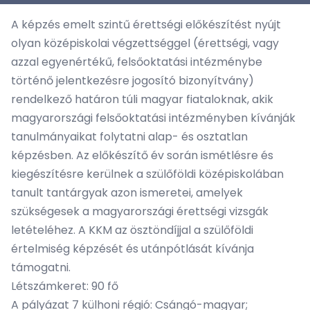
A képzés emelt szintű érettségi előkészítést nyújt
olyan középiskolai végzettséggel (érettségi, vagy
azzal egyenértékű, felsőoktatási intézménybe
történő jelentkezésre jogosító bizonyítvány)
rendelkező határon túli magyar fiataloknak, akik
magyarországi felsőoktatási intézményben kívánják
tanulmányaikat folytatni alap- és osztatlan
képzésben. Az előkészítő év során ismétlésre és
kiegészítésre kerülnek a szülőföldi középiskolában
tanult tantárgyak azon ismeretei, amelyek
szükségesek a magyarországi érettségi vizsgák
letételéhez. A KKM az ösztöndíjjal a szülőföldi
értelmiség képzését és utánpótlását kívánja
támogatni.
Létszámkeret: 90 fő
A pályázat 7 külhoni régió: Csángó-magyar;