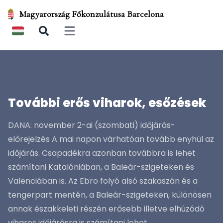
Magyarország Főkonzulátusa Barcelona
Open main menu
További erős viharok, esőzések
DANA: november 2-ai (szombati) időjárás-
előrejelzés A mai napon várhatóan tovább enyhül az
időjárás. Csapadékra azonban továbbra is lehet
számítani Katalóniában, a Baleár-szigeteken és
Valenciában is. Az Ebro folyó alsó szakaszán és a
tengerpart mentén, a Baleár-szigeteken, különösen
annak északkeleti részén erősebb illetve elhúzódó
viharos időjárásra is számítani lehet.