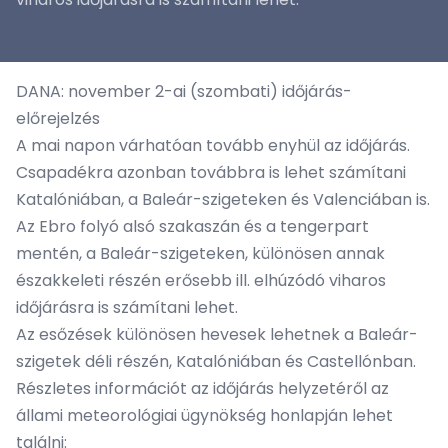
DANA: november 2-ai (szombati) időjárás-
előrejelzés
A mai napon várhatóan tovább enyhül az időjárás.
Csapadékra azonban továbbra is lehet számítani
Katalóniában, a Baleár-szigeteken és Valenciában is.
Az Ebro folyó alsó szakaszán és a tengerpart
mentén, a Baleár-szigeteken, különösen annak
északkeleti részén erősebb ill. elhúzódó viharos
időjárásra is számítani lehet.
Az esőzések különösen hevesek lehetnek a Baleár-
szigetek déli részén, Katalóniában és Castellónban.
Részletes információt az időjárás helyzetéről az
állami meteorológiai ügynökség honlapján lehet
találni: