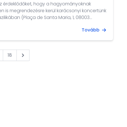
az érdeklődőket, hogy a hagyományoknak
en is megrendezésre kerül karácsonyi koncertünk
zilikában (Plaça de Santa Maria, 1, 08003
 és Innovációs Minisztérium és a Nemzeti Tehetség
Tovább
 megvalósuló programon két ifjú magyar
enei Tehetség Központ és a Hágai Királyi
diákja, a Casino de Madridban korábban Letizia
 adó Janszó Orsolya énekes és a Nemzet Fiatal
18
Next &raquo;
áromszoros díjazottja, a Wacław Felczak
vete, Barbarics Csanád zongoraművész ad
árunk minden kedves érdeklődőt. A december 1-
ő eseményre a belépés díjtalan.