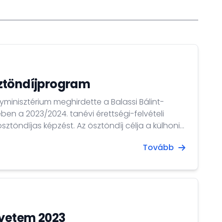
ztöndíjprogram
minisztérium meghirdette a Balassi Bálint-
en a 2023/2024. tanévi érettségi-felvételi
sztöndíjas képzést. Az ösztöndíj célja a külhoni
teli felkészítő képzése.
Tovább
gyetem 2023