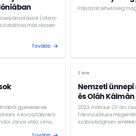
lóniában
Pályázati lehetőség mag
zerpárosítással (citera-
Tovább
3 éve
ások
Nemzeti ünnepi 
és Oláh Kálmán 
kalmából gyerekeknek
2023. március 23-án, cs
ánlani. A korosztályokra
Főkonzulátusa megemlék
ndor János vitéz című
szabadságharc emlékére. A megemlékezés keretében Petőfi S
 hogy interaktív módon,
születésének 200. évford
Tovább