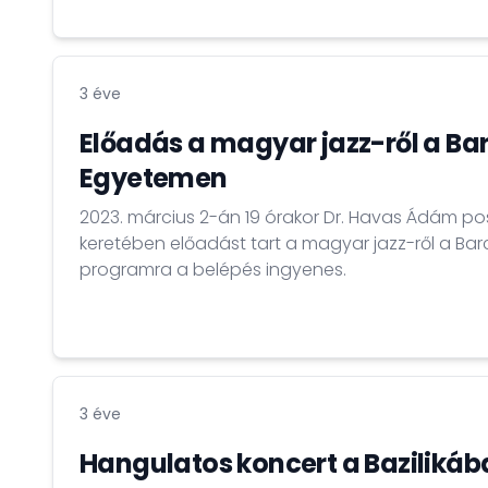
izgalmas formai és vizuális megoldásokat hasz
6–15 éves korosztály számára Petőfi Sándor klass
programoknak egy különleges helyszín ad otth
barcelonai Çukor édességgyár és csokoládé műh
3 éve
Palau 5, 08002 Barcelona
Előadás a magyar jazz-ről a Ba
Egyetemen
2023. március 2-án 19 órakor Dr. Havas Ádám po
keretében előadást tart a magyar jazz-ről a Bar
programra a belépés ingyenes.
3 éve
Hangulatos koncert a Bazilikáb