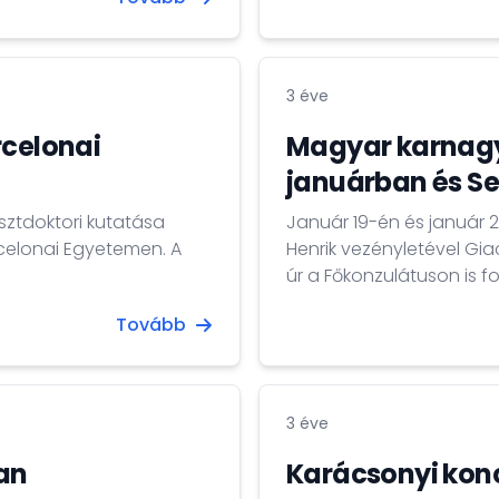
nálva közelebb hozza a
programsorozatot is és 
zikusát. A
Krisztián &amp; Oláh Kál
ont, mégpedig a
ely. Címe: Carrer del
3 éve
rcelonai
Magyar karnagy
januárban és Se
sztdoktori kutatása
Január 19-én és január
celonai Egyetemen. A
Henrik vezényletével Gi
úr a Főkonzulátuson is f
képviseletvezetőt, hogy 
Tovább
eheti koncertekre a lenti
3 éve
an
Karácsonyi kon