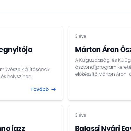
3 éve
megnyitója
Márton Áron Ös
A Külgazdasági és Külügy
ösztöndíjprogram keretéb
ó művésze kiállításának
előkészítő Márton Áron-ö
és helyszínen.
magyarok érettségi-felvé
Tovább
3 éve
hno jazz
Balassi Nyári E