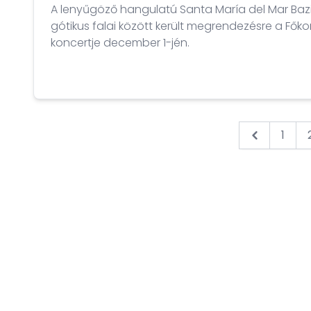
A lenyűgöző hangulatú Santa María del Mar Bazil
gótikus falai között került megrendezésre a Fők
koncertje december 1-jén.
1
&laquo; Pr