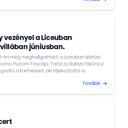
bemutatjuk első barcelonai rendezvényét, Oláh
mán jazz koncertjét.
 vezényel a Liceuban
villában júniusban.
 21-én még meghallgatható a Liceuban Nánási
acomo Puccini Toscája. Taróczy Balázs főkonzul
ogadta a karmestert, aki tájékoztatta a
az előadást később Sevillában is bemutatják. Az
Tovább
 linken elérhetőek még jegyek.
cert