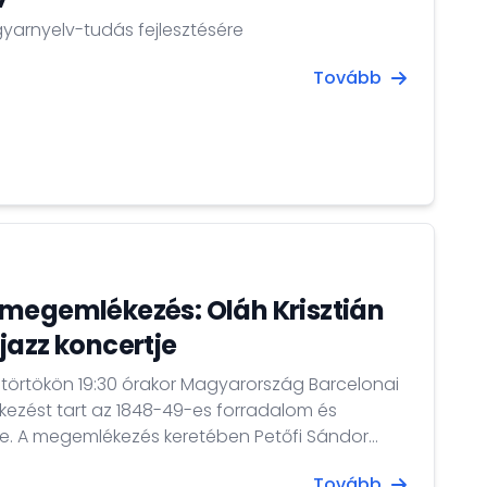
yarnyelv-tudás fejlesztésére
Tovább
megemlékezés: Oláh Krisztián
jazz koncertje
ütörtökön 19:30 órakor Magyarország Barcelonai
ezést tart az 1848-49-es forradalom és
ándor
ulója alkalmából megnyitjuk a Petőfi emlékév
Tovább