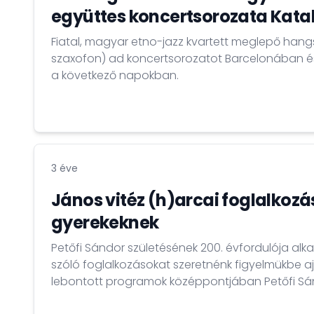
együttes koncertsorozata Kata
Fiatal, magyar etno-jazz kvartett meglepő hangs
szaxofon) ad koncertsorozatot Barcelonában és Katalónia más részein
a következő napokban.
3 éve
János vitéz (h)arcai foglalkoz
gyerekeknek
Petőfi Sándor születésének 200. évfordulója al
szóló foglalkozásokat szeretnénk figyelmükbe aj
lebontott programok középpontjában Petőfi Sá
elbeszélő költeménye áll. A foglalkozások célja,