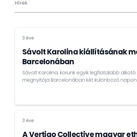
Hírek
3 éve
Sávolt Karolina kiállításának 
Barcelonában
Sávolt Karolina, korunk egyik legfiatalabb alkot
megnyitója Barcelonában két különböző napon 
3 éve
A Vertigo Collective magyar et